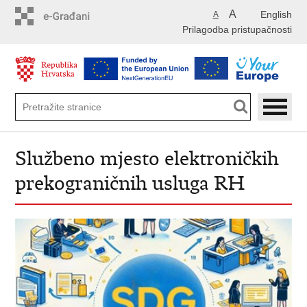
Preskoči
A
English
A
na
Prilagodba pristupačnosti
glavni
sadržaj
Službeno mjesto elektroničkih
prekograničnih usluga RH