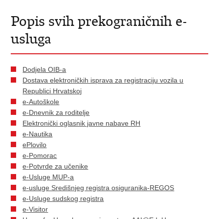
Popis svih prekograničnih e-
usluga
Dodjela OIB-a
Dostava elektroničkih isprava za registraciju vozila u
Republici Hrvatskoj
e-Autoškole
e-Dnevnik za roditelje
Elektronički oglasnik javne nabave RH
e-Nautika
ePlovilo
e-Pomorac
e-Potvrde za učenike
e-Usluge MUP-a
e-usluge Središnjeg registra osiguranika-REGOS
e-Usluge sudskog registra
e-Visitor