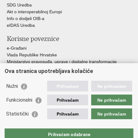
SDG Uredba
Akt o interoperabilnoj Europi
Info o dodjeli OIB-a
eIDAS Uredba
Korisne poveznice
e-Građani
Vlada Republike Hrvatske
Ministarstvo pravosuđa, uprave i digitalne transformacije
Središnji nacionalni portal interoperabilnosti
Ova stranica upotrebljava kolačiće
Nužni
Prihvaćam
Ne prihvaćam
Nadležnost
Funkcionalni
Prihvaćam
Ne prihvaćam
Statistički
Prihvaćam
Ne prihvaćam
Odluka o određivanju nacionalnog nadležnog tijela jedinstvene
kontaktne točke za interoperabilnost javne uprave
Prihvaćam odabrane
Kontakt:
oots.helpdesk@sdg.gov.hr