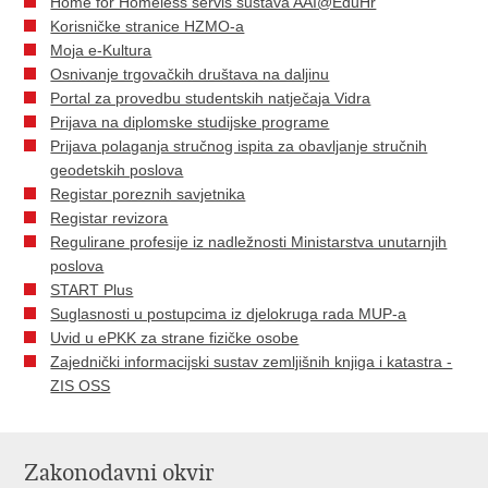
Home for Homeless servis sustava AAI@EduHr
Korisničke stranice HZMO-a
Moja e-Kultura
Osnivanje trgovačkih društava na daljinu
Portal za provedbu studentskih natječaja Vidra
Prijava na diplomske studijske programe
Prijava polaganja stručnog ispita za obavljanje stručnih
geodetskih poslova
Registar poreznih savjetnika
Registar revizora
Regulirane profesije iz nadležnosti Ministarstva unutarnjih
poslova
START Plus
Suglasnosti u postupcima iz djelokruga rada MUP-a
Uvid u ePKK za strane fizičke osobe
Zajednički informacijski sustav zemljišnih knjiga i katastra -
ZIS OSS
Zakonodavni okvir